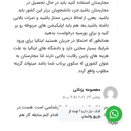
مجارستان استفاده کنید باید در حال تحصیل در
مجارستان باشید.جزء دانشجویان برتر این کشور باید
باشید. یعنی از لحاظ درسی ممتاز باشید و نمرات بالایی
داشته باشید.بعد هم باید اپلیکیشن های مربوطه رو پر
کنید و برای بورسیه درخواست بدهید
همانطور که احتمالا در جریان هستید ایتالیا برای ورود
شرایط بسیار سختی دارد و دانشگاه های ایتالیا به علت
هزینه های پایین رقابت بالایی دارند لذا مجارستان به
عنوان کشوری که سکوی پرتاب شما باشد میتواند گزینه
مطلوب واقع گردد.
معصومه یزدانی
نوامبر 24, 2021 4:51 ب.ظ
سلام من 28 سال دارم و مدرکم کارشناسی است هست.در
کمک نیاز دارید?
چت از
زمینه کامپیوتر میخوام برای ارشد اقدام کنم.سابقه کار هم
طریق واتساپ
نیازه؟