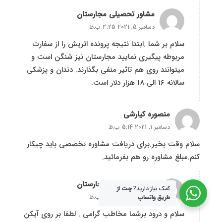
مشاور تحصیلی مجارستان
دسامبر 5, 2021 3:25 ب.ظ
سلام بر شما .ابتدا نتیجه پرونده اتریش را از سفارت
مربوطه پیگیری نمایید مجارستان نیز شنگن است و
میتوانند روی هم تاثیر منفی بگذارند. دندان و پزشکی
سالانه 16 الی 18 هزار دلار است.
منصوره کیارشی
دسامبر 1, 2021 5:14 ب.ظ
سلام وقت بخیر.برای دریافت مشاوره تخصصی باید چیکار
کنم.مبلغ مشاوره رو هم بفرمائید.
مشاور تحصیلی مجارستان
کمک نیاز دارید?
چت از
دسامبر 5, 2021 3:25 ب.ظ
طریق واتساپ
سلام و درود برشما مخاطب گرامی . لطفا بر روی آیکن