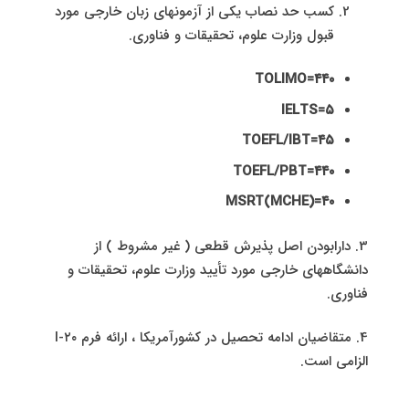
کسب حد نصاب یکی از آزمونهای زبان خارجی مورد
قبول وزارت علوم، تحقیقات و فناوری.
TOLIMO=۴۴۰
IELTS=۵
TOEFL/IBT=۴۵
TOEFL/PBT=۴۴۰
MSRT(MCHE)=۴۰
3. دارابودن اصل پذیرش قطعی ( غیر مشروط ) از
دانشگاههای خارجی مورد تأیید وزارت علوم، تحقیقات و
فناوری.
4. متقاضیان ادامه تحصیل در کشور‌آمریکا ، ارائه فرم I-۲۰
الزامی است.